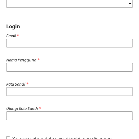
Login
Email
*
Nama Pengguna
*
Kata Sandi
*
Ulangi Kata Sandi
*
Ya, saya setuju data saya diambil dan disimpan